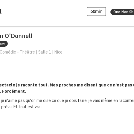
l
60min
One Man S
n O'Donnell
how
Comédie - Théâtre | Salle 1 | Nice
ectacle je raconte tout. Mes proches me disent que ce n'est pas
. Forcément.
e n'aime pas qu'on me dise ce que je dois faire, je vais même en raconte
prévu. Et tout est vrai.