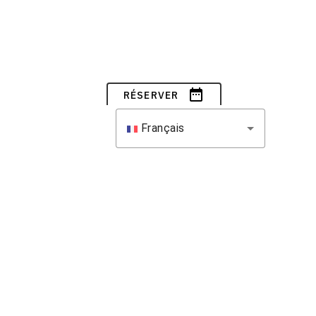
date_range
RÉSERVER
Français