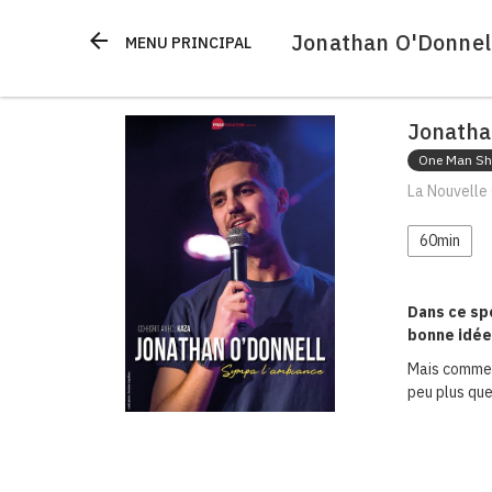
Jonathan O'Donnel
arrow_back
MENU PRINCIPAL
Jonatha
One Man S
La Nouvelle 
60min
Dans ce sp
bonne idée
Mais comme j
peu plus que 