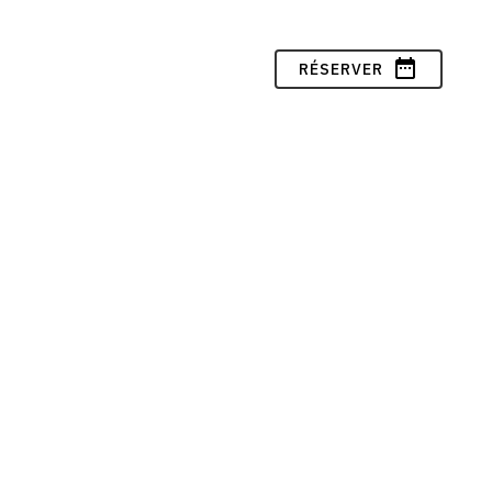
date_range
RÉSERVER