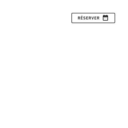
date_range
RÉSERVER