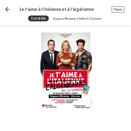
arrow_back
Je t'aime à l'italienne et à l'algérienne
75min
Comédie
Espace Miramar | Salle 1 | Cannes