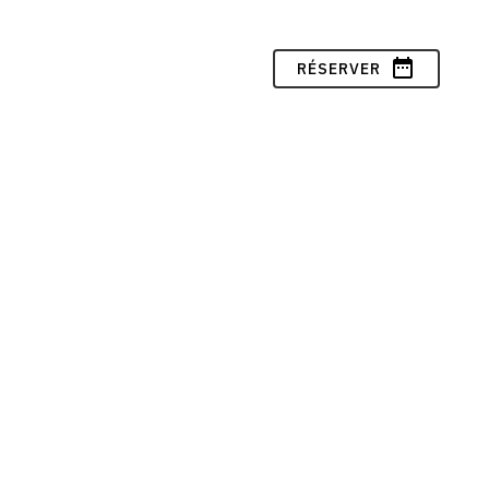
date_range
RÉSERVER