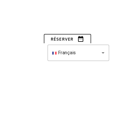
date_range
RÉSERVER
Français