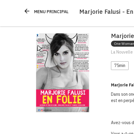
Marjorie Falusi - En
arrow_back
MENU PRINCIPAL
Marjorie
One Woman
La Nouvelle 
75min
Marjorie Fa
Dans son one
est en perpé
Avez-vous dé
Vous a-t-on 