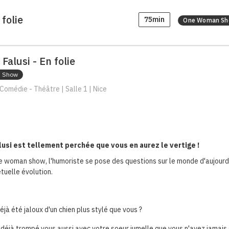
 folie
75min
One Woman S
 Falusi - En folie
 Show
Comédie - Théâtre | Salle 1 | Nice
lusi est tellement perchée que vous en aurez le vertige !
 woman show, l'humoriste se pose des questions sur le monde d'aujourd'
tuelle évolution.
jà été jaloux d'un chien plus stylé que vous ?
déjà trompé vous aussi avec votre soeur jumelle que vous n'avez jamais 