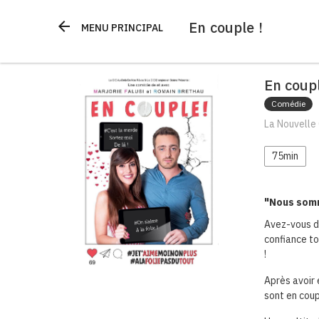
En couple !
arrow_back
MENU PRINCIPAL
En coupl
Comédie
La Nouvelle 
75min
"Nous somme
Avez-vous dé
confiance to
!
Après avoir 
sont en coup