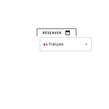
date_range
RÉSERVER
Français